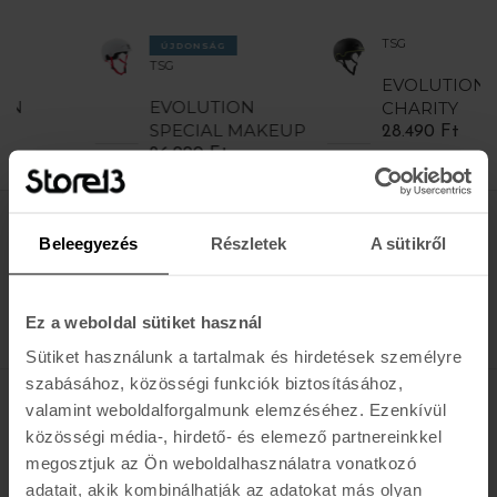
TSG
ÚJDONSÁG
TSG
EVOLUTION
EVOLUTION
CHARITY
SPECIAL MAKEUP
28.490 Ft
26.990 Ft
Értesülj az újdonságokról, akciókról
Beleegyezés
Részletek
A sütikről
E-MAIL
FELIRATKOZOM »
Ez a weboldal sütiket használ
Sütiket használunk a tartalmak és hirdetések személyre
szabásához, közösségi funkciók biztosításához,
valamint weboldalforgalmunk elemzéséhez. Ezenkívül
K A R O L I N A 17 / B
közösségi média-, hirdető- és elemező partnereinkkel
megosztjuk az Ön weboldalhasználatra vonatkozó
Hétfő - Péntek: 11:00 - 19:00
adatait, akik kombinálhatják az adatokat más olyan
Szombat: 10:00 - 19:00