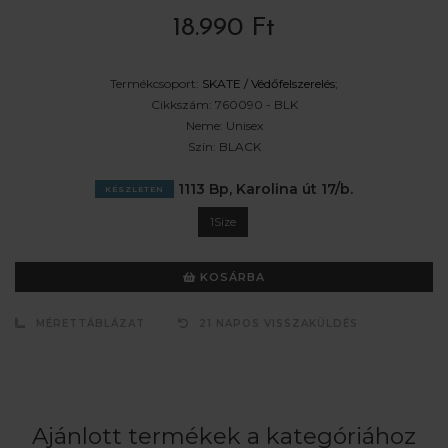
18.990 Ft
Termékcsoport:
SKATE /
Védőfelszerelés
;
Cikkszám:
760090 - BLK
Neme:
Unisex
Szín:
BLACK
1113 Bp, Karolina út 17/b.
KÉSZLETEN
1Size
KOSÁRBA
MÉRETTÁBLÁZAT
21 NAPOS VISSZAKÜLDÉS
Ajánlott termékek a kategóriához