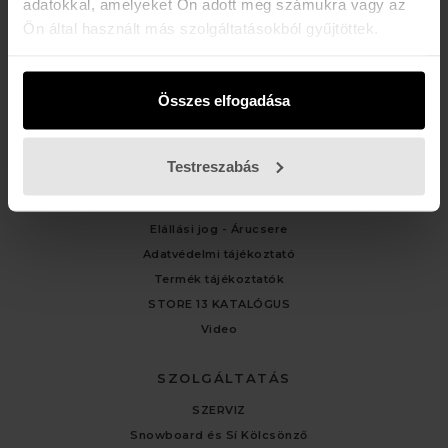
adatokkal, amelyeket Ön adott meg számukra vagy az
Ön által használt más szolgáltatásokból gyűjtöttek.
ÜGYFÉLSZOLGÁLAT
Kapcsolat
Fiókom
Összes elfogadása
Rendelési előzmények
Testreszabás
TÁJÉKOZTATÓK
Általános Felhasználási Feltételek
Elállási jog - Árucsere
Adatvédelmi tájékoztató
Termék tájékoztatók
STORE 13 KATALÓGUS
Video
SZOLGÁLTATÁS
SZERVIZ
Snowboard és Sí Kölcsönző