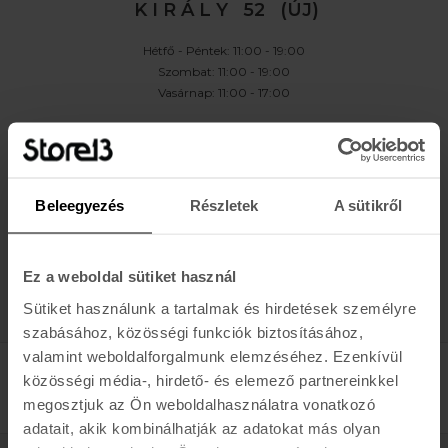
K I R Á L Y 52 (ÚJ)
Hétfő - Péntek: 11:00 - 19:00
Szombat: 11:00 - 19:00
Vasárnap: 11:00 - 17:00
K A P C S O L A T
Buda:
1113 Budapest, Karolina út 17/b
Pest:
1061 Budapest Király u. 52.
Beleegyezés
Részletek
A sütikről
Karolina:
+36 (1) 466-5510
,
+36 (30) 3193924
Király:
+36 (20) 954-6055
Webshop Info:
+36 (30) 478-1540
,
Kölcsönző
+36 (20) 447-5445
Ez a weboldal sütiket használ
Sütiket használunk a tartalmak és hirdetések személyre
szabásához, közösségi funkciók biztosításához,
valamint weboldalforgalmunk elemzéséhez. Ezenkívül
közösségi média-, hirdető- és elemező partnereinkkel
megosztjuk az Ön weboldalhasználatra vonatkozó
adatait, akik kombinálhatják az adatokat más olyan