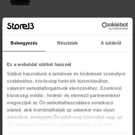
BILLABONG
SURFTREK STORM BUM BAG
22.990 Ft
Beleegyezés
Részletek
A sütikről
-25%
Ez a weboldal sütiket használ
BILLABONG
BRIGH SIDE
Sütiket használunk a tartalmak és hirdetések személyre
14.990 Ft
19.990 Ft
szabásához, közösségi funkciók biztosításához,
valamint weboldalforgalmunk elemzéséhez. Ezenkívül
közösségi média-, hirdető- és elemező partnereinkkel
BILLABONG
GROM
megosztjuk az Ön weboldalhasználatra vonatkozó
10.490 Ft
adatait, akik kombinálhatják az adatokat más olyan
adatokkal, amelyeket Ön adott meg számukra vagy az
Ön által használt más szolgáltatásokból gyűjtöttek.
BILLABONG