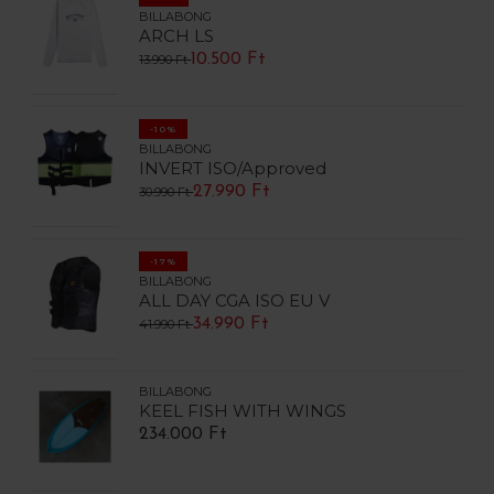
BILLABONG
ARCH LS
10.500 Ft
13.990 Ft
-10%
BILLABONG
INVERT ISO/Approved
27.990 Ft
30.990 Ft
-17%
BILLABONG
ALL DAY CGA ISO EU V
34.990 Ft
41.990 Ft
BILLABONG
KEEL FISH WITH WINGS
234.000 Ft