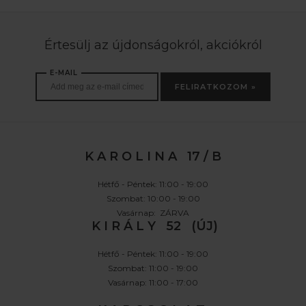
Értesülj az újdonságokról, akciókról
E-MAIL
FELIRATKOZOM »
K A R O L I N A 17 / B
Hétfő - Péntek: 11:00 - 19:00
Szombat: 10:00 - 19:00
Vasárnap: ZÁRVA
K I R Á L Y 52 (ÚJ)
Hétfő - Péntek: 11:00 - 19:00
Szombat: 11:00 - 19:00
Vasárnap: 11:00 - 17:00