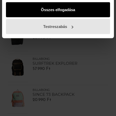
SURFTREK EXPLORER
57.990 Ft
Összes elfogadása
Testreszabás
BILLABONG
JOURNEY RUCKSACK
28.990 Ft
BILLABONG
SURFTREK EXPLORER
57.990 Ft
BILLABONG
SINCE 73 BACKPACK
20.990 Ft