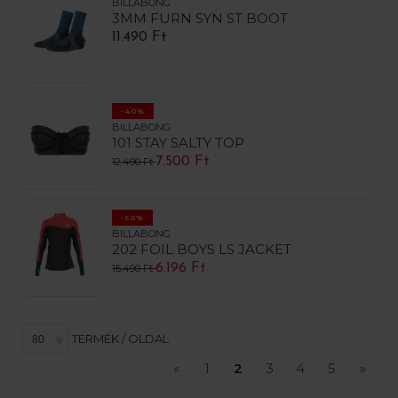
BILLABONG
3MM FURN SYN ST BOOT
11.490 Ft
-40%
BILLABONG
101 STAY SALTY TOP
7.500 Ft
12.490 Ft
-60%
BILLABONG
202 FOIL BOYS LS JACKET
6.196 Ft
15.490 Ft
TERMÉK / OLDAL
«
1
2
3
4
5
»