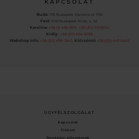
K A P C S O L A T
Buda:
1113 Budapest, Karolina út 17/b
Pest:
1061 Budapest Király u. 52.
Karolina:
+36 (1) 466-5510
,
+36 (30) 3193924
Király:
+36 (20) 954-6055
Webshop Info:
+36 (30) 478-1540
,
Kölcsönző
+36 (20) 447-5445
ÜGYFÉLSZOLGÁLAT
Kapcsolat
Fiókom
Rendelési előzmények