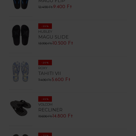
MAGU FLIP
9.400 Ft
12.490 Ft
-25%
HURLEY
MAGU SLIDE
10.500 Ft
13.990 Ft
-25%
ROXY
TAHITI VII
5.600 Ft
7.490 Ft
-25%
VOLCOM
RECLINER
14.800 Ft
19.690 Ft
-25%