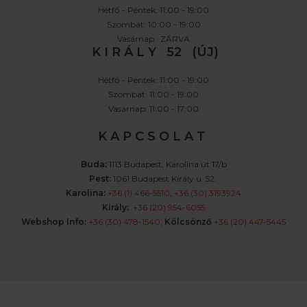
Hétfő - Péntek: 11:00 - 19:00
Szombat: 10:00 - 19:00
Vasárnap: ZÁRVA
K I R Á L Y 52 (ÚJ)
Hétfő - Péntek: 11:00 - 19:00
Szombat: 11:00 - 19:00
Vasárnap: 11:00 - 17:00
K A P C S O L A T
Buda:
1113 Budapest, Karolina út 17/b
Pest:
1061 Budapest Király u. 52.
Karolina:
+36 (1) 466-5510
,
+36 (30) 3193924
Király:
+36 (20) 954-6055
Webshop Info:
+36 (30) 478-1540
,
Kölcsönző
+36 (20) 447-5445