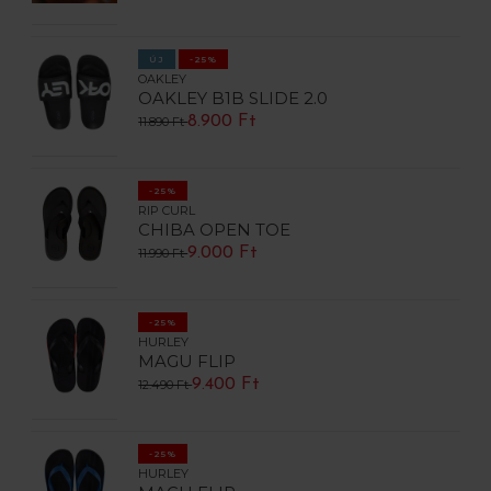
ÚJ
-25%
OAKLEY
OAKLEY B1B SLIDE 2.0
8.900 Ft
11.890 Ft
-25%
RIP CURL
CHIBA OPEN TOE
9.000 Ft
11.990 Ft
-25%
HURLEY
MAGU FLIP
9.400 Ft
12.490 Ft
-25%
HURLEY