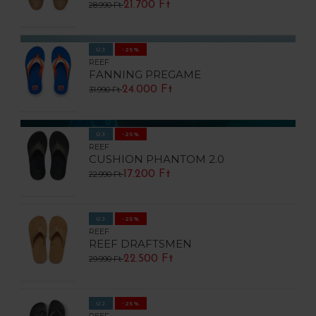
21.700 Ft
28.990 Ft
ÚJ
-25%
REEF
FANNING PREGAME
24.000 Ft
31.990 Ft
ÚJ
-25%
REEF
CUSHION PHANTOM 2.0
17.200 Ft
22.990 Ft
ÚJ
-25%
REEF
REEF DRAFTSMEN
22.500 Ft
29.990 Ft
ÚJ
-25%