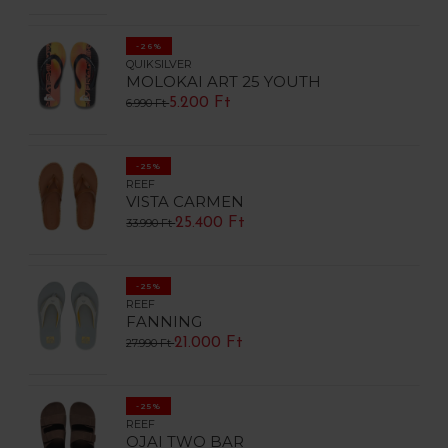
-26%
QUIKSILVER
MOLOKAI ART 25 YOUTH
5.200 Ft
6.990 Ft
-25%
REEF
VISTA CARMEN
25.400 Ft
33.990 Ft
-25%
REEF
FANNING
21.000 Ft
27.990 Ft
-25%
REEF
OJAI TWO BAR