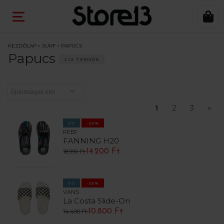
KEZDŐLAP
»
SURF
»
PAPUCS
Papucs
212 TERMÉK
1
2
3
»
ÚJ
-25%
REEF
FANNING H20
14.200 Ft
18.990 Ft
ÚJ
-25%
VANS
La Costa Slide-On
10.800 Ft
14.490 Ft