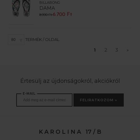
BILLABONG
DAMA
6.700 Ft
8.990 Ft
TERMÉK / OLDAL
1
2
3
»
Értesülj az újdonságokról, akciókról
E-MAIL
FELIRATKOZOM »
K A R O L I N A 17 / B