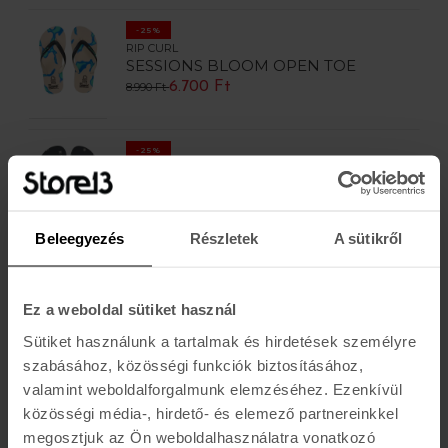
-25%
RIP CURL
SESSIONS BLOOM OPEN TOE
6.700 Ft
8.990 Ft
-25%
RIP CURL
SESSIONS BLOOM OPEN TOE
6.700 Ft
8.990 Ft
Beleegyezés
Részletek
A sütikről
-25%
RIP CURL
SANDY BLOOM OPEN TOE
Ez a weboldal sütiket használ
13.490 Ft
17.990 Ft
Sütiket használunk a tartalmak és hirdetések személyre
szabásához, közösségi funkciók biztosításához,
valamint weboldalforgalmunk elemzéséhez. Ezenkívül
-25%
RIP CURL
közösségi média-, hirdető- és elemező partnereinkkel
FREEDOM PLUSH BLOOM OPEN
megosztjuk az Ön weboldalhasználatra vonatkozó
TOE