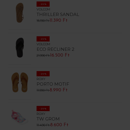
-25%
VOLCOM
THRILLER SANDAL
11.390 Ft
15.190 Ft
-25%
VOLCOM
ECO RECLINER 2
16.500 Ft
21.990 Ft
-25%
ROXY
PORTO MOTIF
8.990 Ft
11.990 Ft
-25%
ROXY
TW GROM
8.600 Ft
11.490 Ft